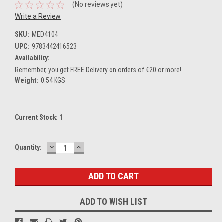
(No reviews yet)
Write a Review
SKU:
MED4104
UPC:
9783442416523
Availability:
Remember, you get FREE Delivery on orders of €20 or more!
Weight:
0.54 KGS
Current Stock:
1
DECREASE
INCREASE
Quantity:
QUANTITY:
QUANTITY:
ADD TO WISH LIST