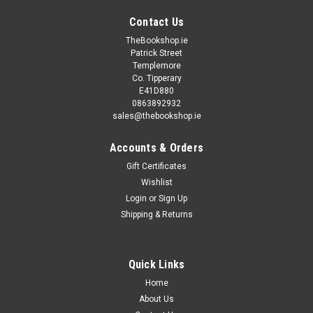
Contact Us
TheBookshop.ie
Patrick Street
Templemore
Co. Tipperary
E41D880
0863892932
sales@thebookshop.ie
Accounts & Orders
Gift Certificates
Wishlist
Login
or
Sign Up
Shipping & Returns
Quick Links
Home
About Us